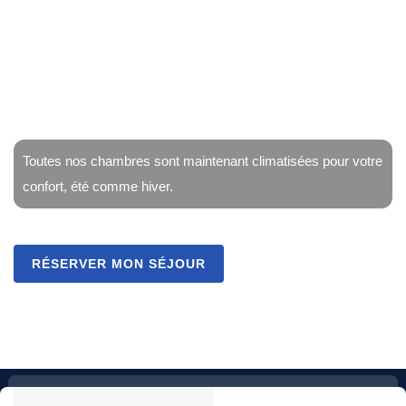
idéal pour relaxer, respirer l’air salin et profiter de
vues inoubliables.
Ouvert tous les jours de 7 h à 21 h
Toutes nos chambres sont maintenant climatisées pour votre
confort, été comme hiver.
RÉSERVER MON SÉJOUR