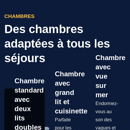
CHAMBRES
Des chambres
adaptées à tous les
séjours
Chambre
avec
Chambre
vue
Chambre
avec
sur
standard
grand
mer
avec
lit et
Endormez-
deux
cuisinette
vous au
lits
Parfaite
son des
doubles
pour les
vagues et