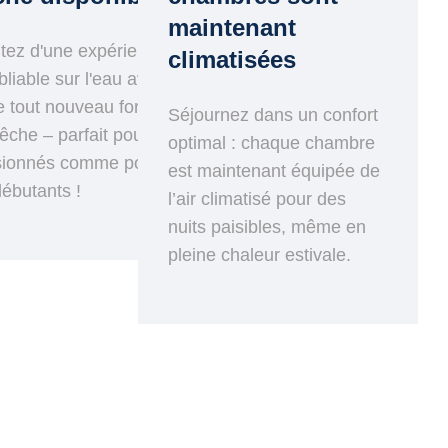
maintenant
itez d'une expérience
climatisées
bliable sur l'eau avec
e tout nouveau forfait
Séjournez dans un confort
êche – parfait pour les
optimal : chaque chambre
sionnés comme pour
est maintenant équipée de
débutants !
l’air climatisé pour des
nuits paisibles, même en
pleine chaleur estivale.