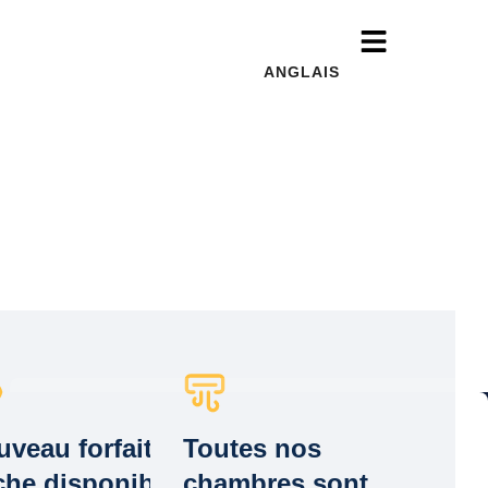
ANGLAIS
À propos
veau forfait de
Toutes nos
Nouveautés à découvrir !
che disponible
chambres sont